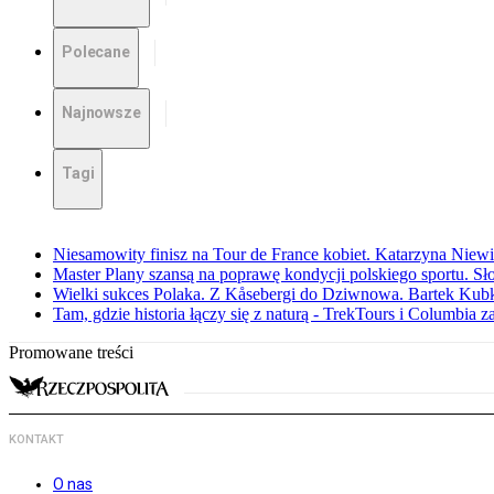
Polecane
Najnowsze
Tagi
Niesamowity finisz na Tour de France kobiet. Katarzyna Niew
Master Plany szansą na poprawę kondycji polskiego sportu. S
Wielki sukces Polaka. Z Kåsebergi do Dziwnowa. Bartek Kubk
Tam, gdzie historia łączy się z naturą - TrekTours i Columbia z
Promowane treści
KONTAKT
O nas