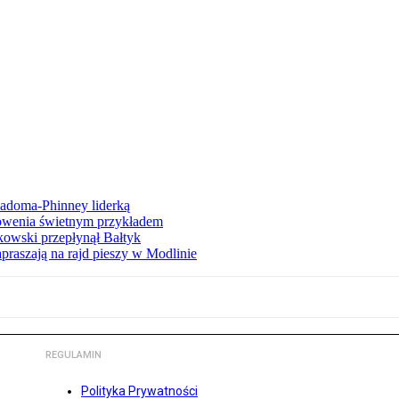
iadoma-Phinney liderką
łowenia świetnym przykładem
owski przepłynął Bałtyk
apraszają na rajd pieszy w Modlinie
REGULAMIN
Polityka Prywatności