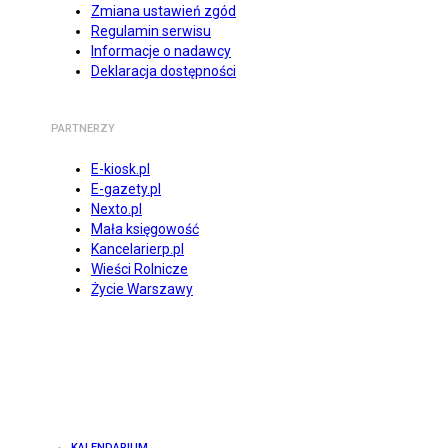
Zmiana ustawień zgód
Regulamin serwisu
Informacje o nadawcy
Deklaracja dostępności
PARTNERZY
E-kiosk.pl
E-gazety.pl
Nexto.pl
Mała księgowość
Kancelarierp.pl
Wieści Rolnicze
Życie Warszawy
KALENDARIUM