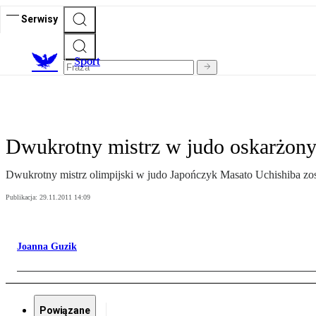
Serwisy
S
port
Dwukrotny mistrz w judo oskarżony
Dwukrotny mistrz olimpijski w judo Japończyk Masato Uchishiba zost
Publikacja:
29.11.2011 14:09
Joanna Guzik
Powiązane