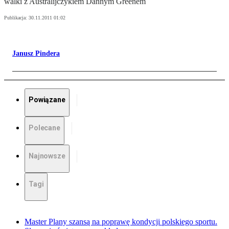
walki z Australijczykiem Dannym Greenem
Publikacja:
30.11.2011 01:02
Janusz Pindera
Powiązane
Polecane
Najnowsze
Tagi
Master Plany szansą na poprawę kondycji polskiego sportu.