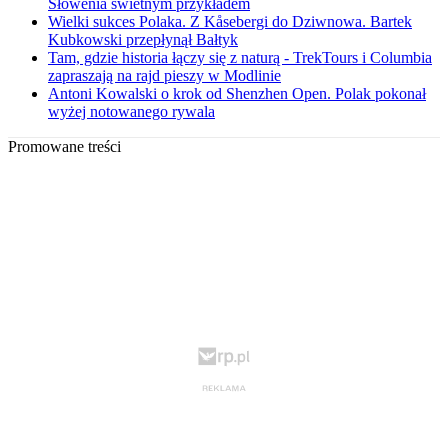
Słowenia świetnym przykładem
Wielki sukces Polaka. Z Kåsebergi do Dziwnowa. Bartek
Kubkowski przepłynął Bałtyk
Tam, gdzie historia łączy się z naturą - TrekTours i Columbia
zapraszają na rajd pieszy w Modlinie
Antoni Kowalski o krok od Shenzhen Open. Polak pokonał
wyżej notowanego rywala
Promowane treści