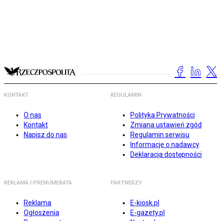
KONTAKT
REGULAMIN
O nas
Polityka Prywatności
Kontakt
Zmiana ustawień zgód
Napisz do nas
Regulamin serwisu
Informacje o nadawcy
Deklaracja dostępności
REKLAMA I PRENUMERATA
PARTNERZY
Reklama
E-kiosk.pl
Ogłoszenia
E-gazety.pl