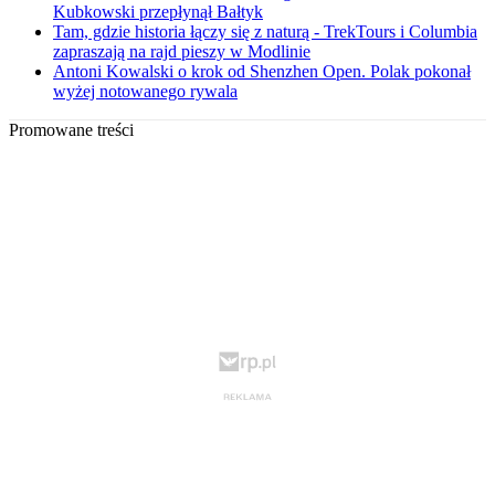
Kubkowski przepłynął Bałtyk
Tam, gdzie historia łączy się z naturą - TrekTours i Columbia
zapraszają na rajd pieszy w Modlinie
Antoni Kowalski o krok od Shenzhen Open. Polak pokonał
wyżej notowanego rywala
Promowane treści