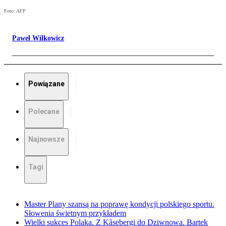
Foto: AFP
Paweł Wilkowicz
Powiązane
Polecane
Najnowsze
Tagi
Master Plany szansą na poprawę kondycji polskiego sportu.
Słowenia świetnym przykładem
Wielki sukces Polaka. Z Kåsebergi do Dziwnowa. Bartek