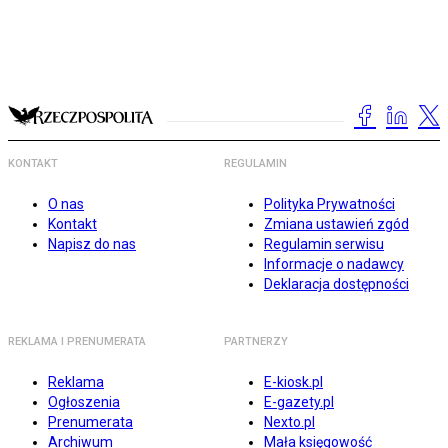
KONTAKT
REGULAMIN
O nas
Polityka Prywatności
Kontakt
Zmiana ustawień zgód
Napisz do nas
Regulamin serwisu
Informacje o nadawcy
Deklaracja dostępności
REKLAMA I PRENUMERATA
PARTNERZY
Reklama
E-kiosk.pl
Ogłoszenia
E-gazety.pl
Prenumerata
Nexto.pl
Archiwum
Mała księgowość