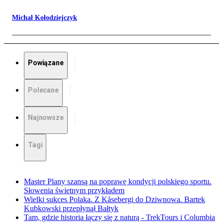
Michał Kołodziejczyk
Powiązane
Polecane
Najnowsze
Tagi
Master Plany szansą na poprawę kondycji polskiego sportu.
Słowenia świetnym przykładem
Wielki sukces Polaka. Z Kåsebergi do Dziwnowa. Bartek
Kubkowski przepłynął Bałtyk
Tam, gdzie historia łączy się z naturą - TrekTours i Columbia