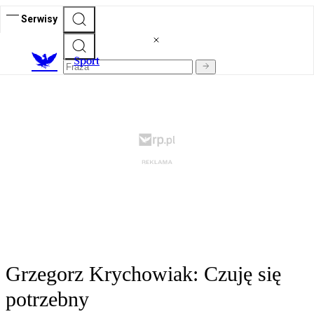
Serwisy
S
port
Grzegorz Krychowiak: Czuję się
potrzebny