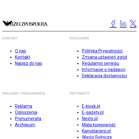
KONTAKT
REGULAMIN
O nas
Polityka Prywatności
Kontakt
Zmiana ustawień zgód
Napisz do nas
Regulamin serwisu
Informacje o nadawcy
Deklaracja dostępności
REKLAMA I PRENUMERATA
PARTNERZY
Reklama
E-kiosk.pl
Ogłoszenia
E-gazety.pl
Prenumerata
Nexto.pl
Archiwum
Mała księgowość
Kancelarierp.pl
Wieści Rolnicze