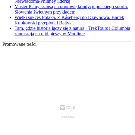
Niewiadoma-Phinney liderką
Master Plany szansą na poprawę kondycji polskiego sportu.
Słowenia świetnym przykładem
Wielki sukces Polaka. Z Kåsebergi do Dziwnowa. Bartek
Kubkowski przepłynął Bałtyk
Tam, gdzie historia łączy się z naturą - TrekTours i Columbia
zapraszają na rajd pieszy w Modlinie
Promowane treści