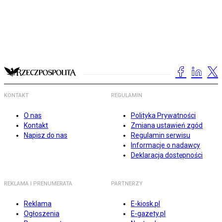
KONTAKT
REGULAMIN
O nas
Polityka Prywatności
Kontakt
Zmiana ustawień zgód
Napisz do nas
Regulamin serwisu
Informacje o nadawcy
Deklaracja dostępności
REKLAMA I PRENUMERATA
PARTNERZY
Reklama
E-kiosk.pl
Ogłoszenia
E-gazety.pl