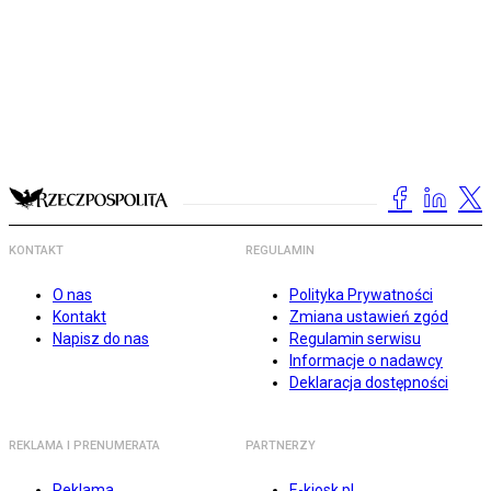
KONTAKT
REGULAMIN
O nas
Polityka Prywatności
Kontakt
Zmiana ustawień zgód
Napisz do nas
Regulamin serwisu
Informacje o nadawcy
Deklaracja dostępności
REKLAMA I PRENUMERATA
PARTNERZY
Reklama
E-kiosk.pl