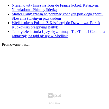
Niesamowity finisz na Tour de France kobiet. Katarzyna
Niewiadoma-Phinney liderką
Master Plany szansą na poprawę kondycji polskiego sportu.
Słowenia świetnym przykładem
Wielki sukces Polaka. Z Kåsebergi do Dziwnowa. Bartek
Kubkowski przepłynął Bałtyk
Tam, gdzie historia łączy się z naturą - TrekTours i Columbia
zapraszają na rajd pieszy w Modlinie
Promowane treści