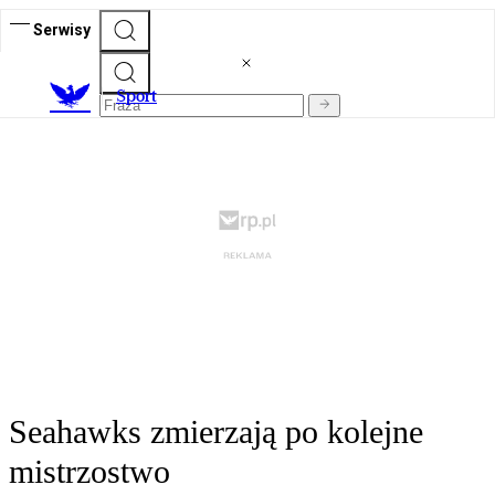
Serwisy
S
port
Seahawks zmierzają po kolejne
mistrzostwo