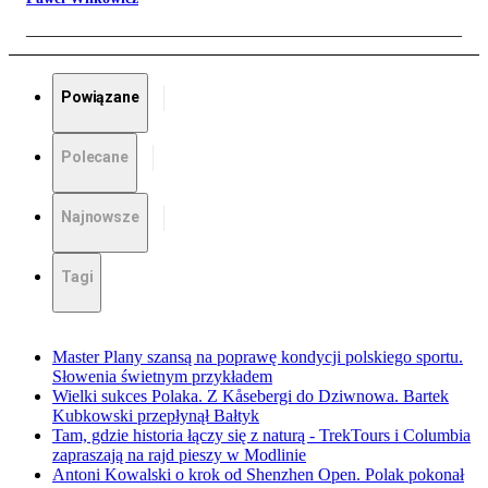
Powiązane
Polecane
Najnowsze
Tagi
Master Plany szansą na poprawę kondycji polskiego sportu.
Słowenia świetnym przykładem
Wielki sukces Polaka. Z Kåsebergi do Dziwnowa. Bartek
Kubkowski przepłynął Bałtyk
Tam, gdzie historia łączy się z naturą - TrekTours i Columbia
zapraszają na rajd pieszy w Modlinie
Antoni Kowalski o krok od Shenzhen Open. Polak pokonał