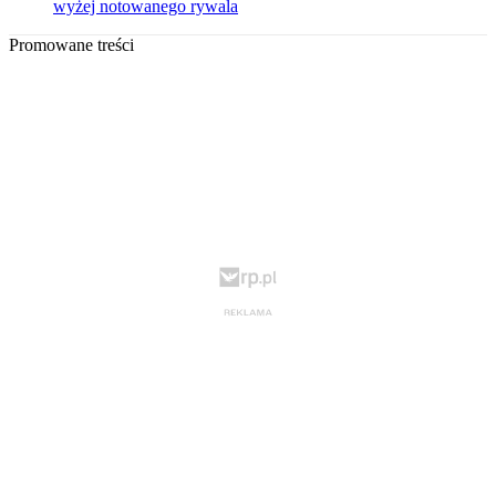
wyżej notowanego rywala
Promowane treści