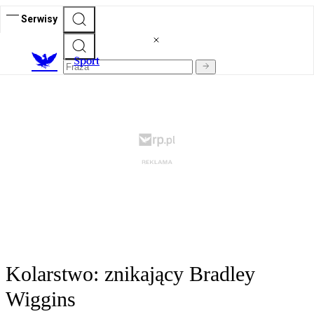
Serwisy
S
port
Kolarstwo: znikający Bradley
Wiggins