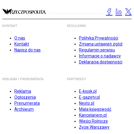
KONTAKT
REGULAMIN
O nas
Polityka Prywatności
Kontakt
Zmiana ustawień zgód
Napisz do nas
Regulamin serwisu
Informacje o nadawcy
Deklaracja dostępności
REKLAMA I PRENUMERATA
PARTNERZY
Reklama
E-kiosk.pl
Ogłoszenia
E-gazety.pl
Prenumerata
Nexto.pl
Archiwum
Mała księgowość
Kancelarierp.pl
Wieści Rolnicze
Życie Warszawy