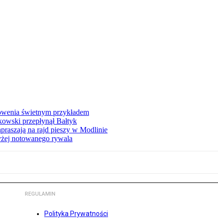
łowenia świetnym przykładem
owski przepłynął Bałtyk
apraszają na rajd pieszy w Modlinie
yżej notowanego rywala
REGULAMIN
Polityka Prywatności