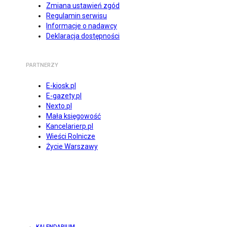
Zmiana ustawień zgód
Regulamin serwisu
Informacje o nadawcy
Deklaracja dostępności
PARTNERZY
E-kiosk.pl
E-gazety.pl
Nexto.pl
Mała księgowość
Kancelarierp.pl
Wieści Rolnicze
Życie Warszawy
KALENDARIUM