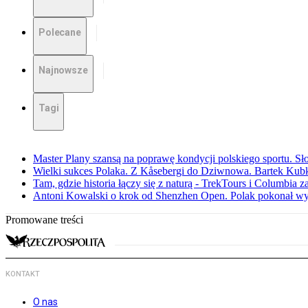
Polecane
Najnowsze
Tagi
Master Plany szansą na poprawę kondycji polskiego sportu. S
Wielki sukces Polaka. Z Kåsebergi do Dziwnowa. Bartek Kubk
Tam, gdzie historia łączy się z naturą - TrekTours i Columbia z
Antoni Kowalski o krok od Shenzhen Open. Polak pokonał w
Promowane treści
KONTAKT
O nas