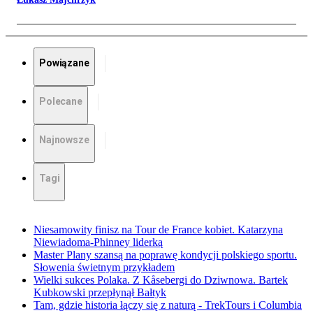
Powiązane
Polecane
Najnowsze
Tagi
Niesamowity finisz na Tour de France kobiet. Katarzyna
Niewiadoma-Phinney liderką
Master Plany szansą na poprawę kondycji polskiego sportu.
Słowenia świetnym przykładem
Wielki sukces Polaka. Z Kåsebergi do Dziwnowa. Bartek
Kubkowski przepłynął Bałtyk
Tam, gdzie historia łączy się z naturą - TrekTours i Columbia