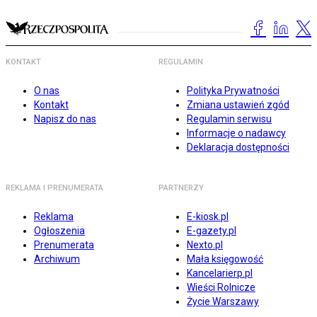
KONTAKT
REGULAMIN
O nas
Polityka Prywatności
Kontakt
Zmiana ustawień zgód
Napisz do nas
Regulamin serwisu
Informacje o nadawcy
Deklaracja dostępności
REKLAMA I PRENUMERATA
PARTNERZY
Reklama
E-kiosk.pl
Ogłoszenia
E-gazety.pl
Prenumerata
Nexto.pl
Archiwum
Mała księgowość
Kancelarierp.pl
Wieści Rolnicze
Życie Warszawy