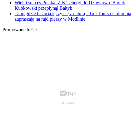
Wielki sukces Polaka. Z Kåsebergi do Dziwnowa. Bartek
Kubkowski przepłynął Bałtyk
Tam, gdzie historia łączy się z naturą - TrekTours i Columbia
zapraszają na rajd pieszy w Modlinie
Promowane treści