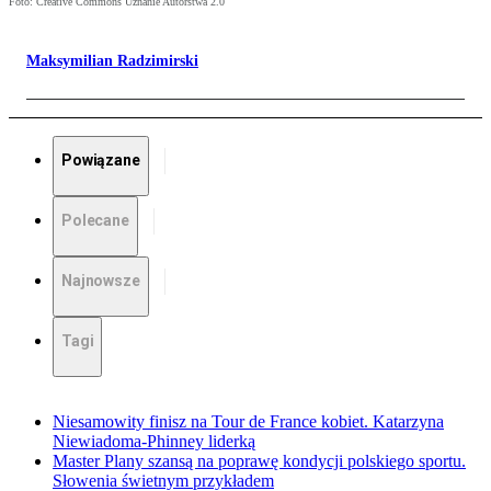
Foto: Creative Commons Uznanie Autorstwa 2.0
Maksymilian Radzimirski
Powiązane
Polecane
Najnowsze
Tagi
Niesamowity finisz na Tour de France kobiet. Katarzyna
Niewiadoma-Phinney liderką
Master Plany szansą na poprawę kondycji polskiego sportu.
Słowenia świetnym przykładem