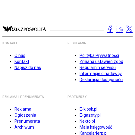
KONTAKT
REGULAMIN
O nas
Polityka Prywatności
Kontakt
Zmiana ustawień zgód
Napisz do nas
Regulamin serwisu
Informacje o nadawcy
Deklaracja dostępności
REKLAMA I PRENUMERATA
PARTNERZY
Reklama
E-kiosk.pl
Ogłoszenia
E-gazety.pl
Prenumerata
Nexto.pl
Archiwum
Mała księgowość
Kancelarierp.pl