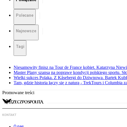
Polecane
Najnowsze
Tagi
Niesamowity finisz na Tour de France kobiet. Katarzyna Niew
Master Plany szansą na poprawę kondycji polskiego sportu. S
Wielki sukces Polaka. Z Kåsebergi do Dziwnowa. Bartek Kubk
Tam, gdzie historia łączy się z naturą - TrekTours i Columbia z
Promowane treści
KONTAKT
O nas