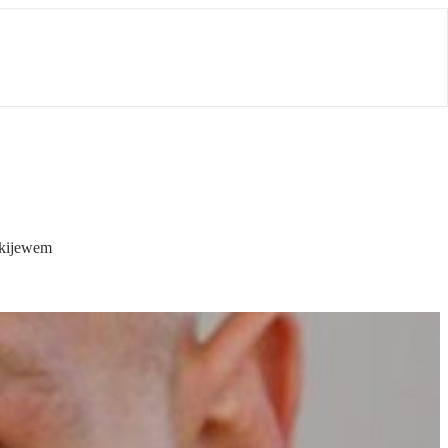
akijewem