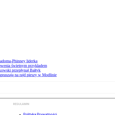
iadoma-Phinney liderką
łowenia świetnym przykładem
owski przepłynął Bałtyk
apraszają na rajd pieszy w Modlinie
REGULAMIN
Polityka Prywatności