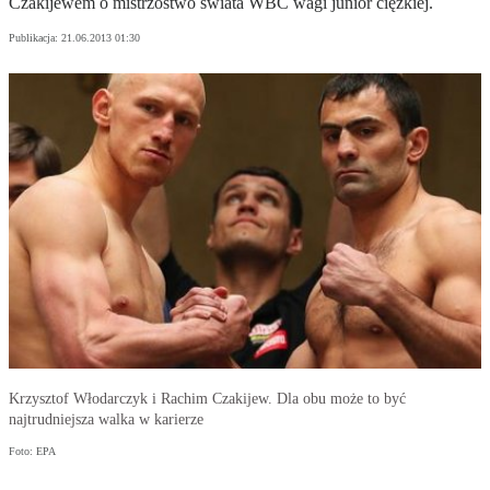
Czakijewem o mistrzostwo świata WBC wagi junior ciężkiej.
Publikacja:
21.06.2013 01:30
Krzysztof Włodarczyk i Rachim Czakijew. Dla obu może to być
najtrudniejsza walka w karierze
Foto: EPA