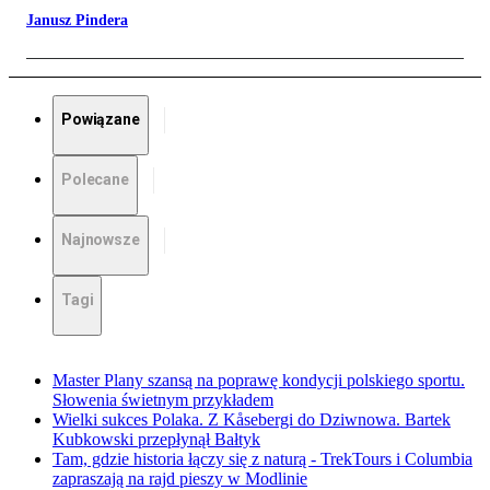
Janusz Pindera
Powiązane
Polecane
Najnowsze
Tagi
Master Plany szansą na poprawę kondycji polskiego sportu.
Słowenia świetnym przykładem
Wielki sukces Polaka. Z Kåsebergi do Dziwnowa. Bartek
Kubkowski przepłynął Bałtyk
Tam, gdzie historia łączy się z naturą - TrekTours i Columbia
zapraszają na rajd pieszy w Modlinie