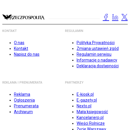
KONTAKT
REGULAMIN
O nas
Polityka Prywatności
Kontakt
Zmiana ustawień zgód
Napisz do nas
Regulamin serwisu
Informacje o nadawcy
Deklaracja dostępności
REKLAMA I PRENUMERATA
PARTNERZY
Reklama
E-kiosk.pl
Ogłoszenia
E-gazety.pl
Prenumerata
Nexto.pl
Archiwum
Mała księgowość
Kancelarierp.pl
Wieści Rolnicze
Życie Warszawy