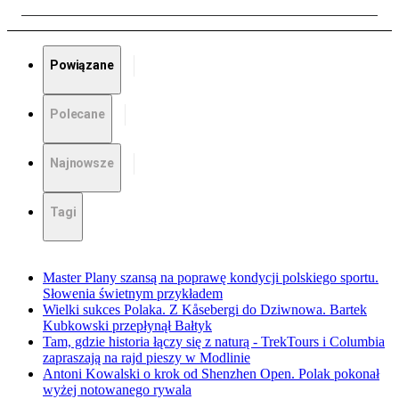
Powiązane
Polecane
Najnowsze
Tagi
Master Plany szansą na poprawę kondycji polskiego sportu.
Słowenia świetnym przykładem
Wielki sukces Polaka. Z Kåsebergi do Dziwnowa. Bartek
Kubkowski przepłynął Bałtyk
Tam, gdzie historia łączy się z naturą - TrekTours i Columbia
zapraszają na rajd pieszy w Modlinie
Antoni Kowalski o krok od Shenzhen Open. Polak pokonał
wyżej notowanego rywala