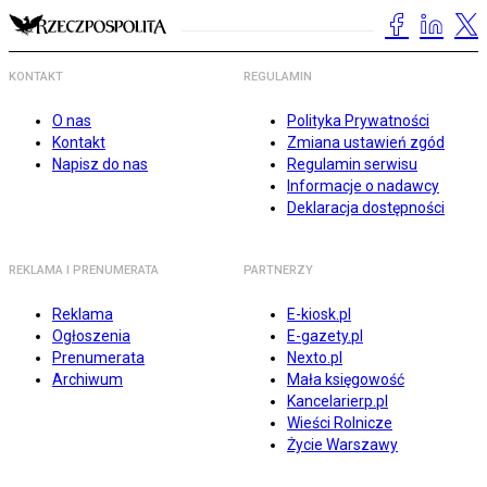
KONTAKT
REGULAMIN
O nas
Polityka Prywatności
Kontakt
Zmiana ustawień zgód
Napisz do nas
Regulamin serwisu
Informacje o nadawcy
Deklaracja dostępności
REKLAMA I PRENUMERATA
PARTNERZY
Reklama
E-kiosk.pl
Ogłoszenia
E-gazety.pl
Prenumerata
Nexto.pl
Archiwum
Mała księgowość
Kancelarierp.pl
Wieści Rolnicze
Życie Warszawy