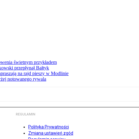
łowenia świetnym przykładem
owski przepłynął Bałtyk
apraszają na rajd pieszy w Modlinie
yżej notowanego rywala
REGULAMIN
Polityka Prywatności
Zmiana ustawień zgód