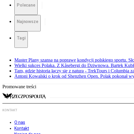
Polecane
Najnowsze
Tagi
Master Plany szansą na poprawę kondycji polskiego sportu. S
Wielki sukces Polaka. Z Kåsebergi do Dziwnowa. Bartek Kubk
Tam, gdzie historia łączy się z naturą - TrekTours i Columbia z
Antoni Kowalski o krok od Shenzhen Open. Polak pokonał w
Promowane treści
KONTAKT
O nas
Kontakt