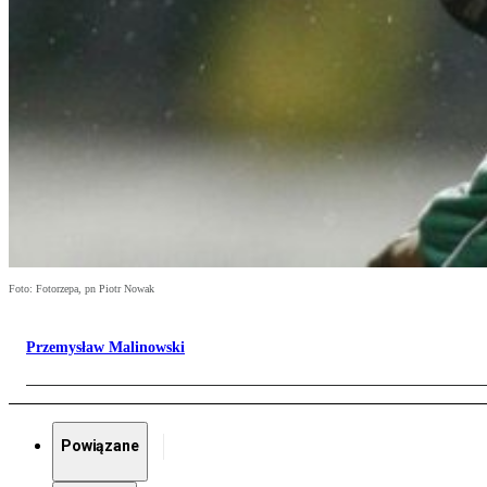
Foto: Fotorzepa, pn Piotr Nowak
Przemysław Malinowski
Powiązane