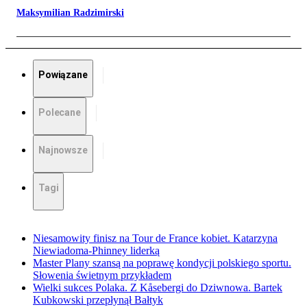
Maksymilian Radzimirski
Powiązane
Polecane
Najnowsze
Tagi
Niesamowity finisz na Tour de France kobiet. Katarzyna
Niewiadoma-Phinney liderką
Master Plany szansą na poprawę kondycji polskiego sportu.
Słowenia świetnym przykładem
Wielki sukces Polaka. Z Kåsebergi do Dziwnowa. Bartek
Kubkowski przepłynął Bałtyk