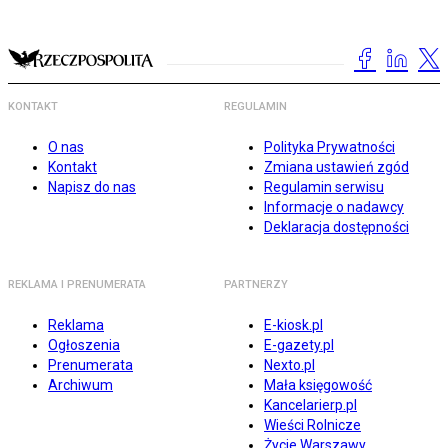
KONTAKT
REGULAMIN
O nas
Polityka Prywatności
Kontakt
Zmiana ustawień zgód
Napisz do nas
Regulamin serwisu
Informacje o nadawcy
Deklaracja dostępności
REKLAMA I PRENUMERATA
PARTNERZY
Reklama
E-kiosk.pl
Ogłoszenia
E-gazety.pl
Prenumerata
Nexto.pl
Archiwum
Mała księgowość
Kancelarierp.pl
Wieści Rolnicze
Życie Warszawy