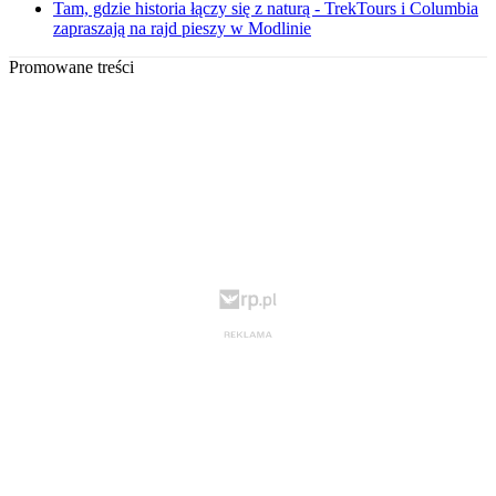
Tam, gdzie historia łączy się z naturą - TrekTours i Columbia
zapraszają na rajd pieszy w Modlinie
Promowane treści