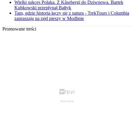
Wielki sukces Polaka. Z Kåsebergi do Dziwnowa. Bartek
Kubkowski przepłynął Bałtyk
Tam, gdzie historia łączy się z naturą - TrekTours i Columbia
zapraszają na rajd pieszy w Modlinie
Promowane treści