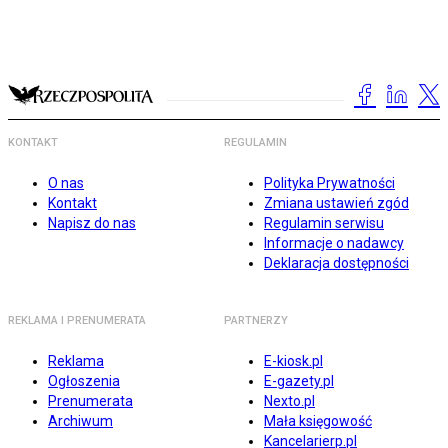
KONTAKT
REGULAMIN
O nas
Polityka Prywatności
Kontakt
Zmiana ustawień zgód
Napisz do nas
Regulamin serwisu
Informacje o nadawcy
Deklaracja dostępności
REKLAMA I PRENUMERATA
PARTNERZY
Reklama
E-kiosk.pl
Ogłoszenia
E-gazety.pl
Prenumerata
Nexto.pl
Archiwum
Mała księgowość
Kancelarierp.pl