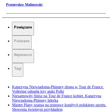
Przemysław Malinowski
Powiązane
Polecane
Najnowsze
Tagi
Katarzyna Niewiadoma-Phinney druga w Tour de France.
Vollering odparła trzy ataki Polki
Niesamowity finisz na Tour de France kobiet. Katarzyna
Niewiadoma-Phinney liderką
Master Plany szansą na poprawę kondycji polskiego sportu.
Słowenia świetnym przykładem