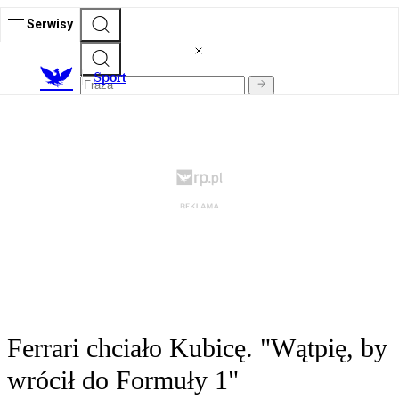
Serwisy
S
port
Ferrari chciało Kubicę. "Wątpię, by
wrócił do Formuły 1"