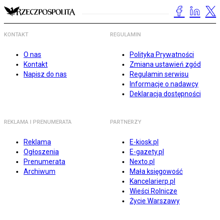
KONTAKT
REGULAMIN
O nas
Polityka Prywatności
Kontakt
Zmiana ustawień zgód
Napisz do nas
Regulamin serwisu
Informacje o nadawcy
Deklaracja dostępności
REKLAMA I PRENUMERATA
PARTNERZY
Reklama
E-kiosk.pl
Ogłoszenia
E-gazety.pl
Prenumerata
Nexto.pl
Archiwum
Mała księgowość
Kancelarierp.pl
Wieści Rolnicze
Życie Warszawy