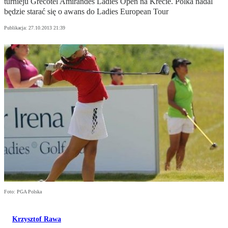
turnieju Grecotel Amirandes Ladies Open na Krecie. Polka nadal
będzie starać się o awans do Ladies European Tour
Publikacja:
27.10.2013 21:39
Foto: PGA Polska
Krzysztof Rawa