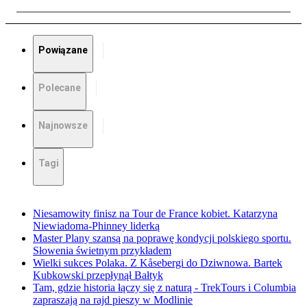
Powiązane
Polecane
Najnowsze
Tagi
Niesamowity finisz na Tour de France kobiet. Katarzyna
Niewiadoma-Phinney liderką
Master Plany szansą na poprawę kondycji polskiego sportu.
Słowenia świetnym przykładem
Wielki sukces Polaka. Z Kåsebergi do Dziwnowa. Bartek
Kubkowski przepłynął Bałtyk
Tam, gdzie historia łączy się z naturą - TrekTours i Columbia
zapraszają na rajd pieszy w Modlinie