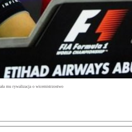
tała mu rywalizacja o wicemistrzostwo