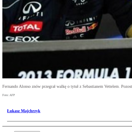
Fernando Alonso znów przegrał walkę o tytuł z Sebastianem Vettelem. Pozos
Foto: AFP
Łukasz Majchrzyk