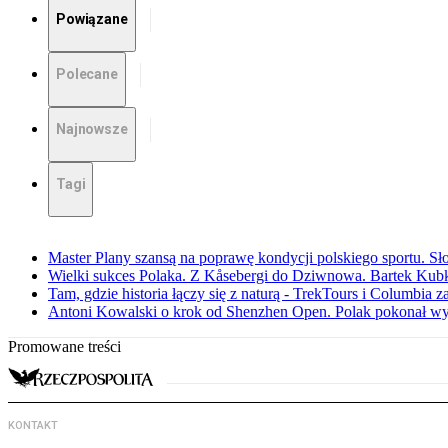
Powiązane
Polecane
Najnowsze
Tagi
Master Plany szansą na poprawę kondycji polskiego sportu. S
Wielki sukces Polaka. Z Kåsebergi do Dziwnowa. Bartek Kubk
Tam, gdzie historia łączy się z naturą - TrekTours i Columbia z
Antoni Kowalski o krok od Shenzhen Open. Polak pokonał w
Promowane treści
KONTAKT