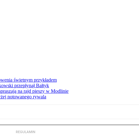
łowenia świetnym przykładem
owski przepłynął Bałtyk
apraszają na rajd pieszy w Modlinie
yżej notowanego rywala
REGULAMIN