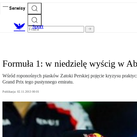
Serwisy
S
port
Formuła 1: w niedzielę wyścig w A
Wśród roponośnych piasków Zatoki Perskiej pojęcie kryzysu praktycz
Grand Prix tego pustynnego emiratu.
Publikacja:
02.11.2013 00:01