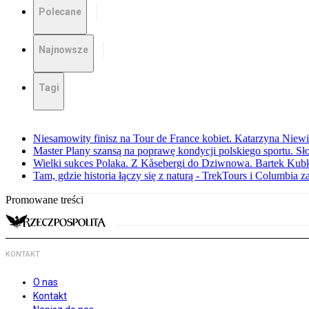
Polecane
Najnowsze
Tagi
Niesamowity finisz na Tour de France kobiet. Katarzyna Niew
Master Plany szansą na poprawę kondycji polskiego sportu. S
Wielki sukces Polaka. Z Kåsebergi do Dziwnowa. Bartek Kubk
Tam, gdzie historia łączy się z naturą - TrekTours i Columbia z
Promowane treści
KONTAKT
O nas
Kontakt