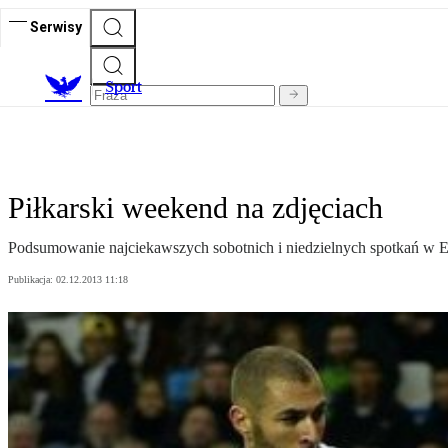
Serwisy
S
port
Piłkarski weekend na zdjęciach
Podsumowanie najciekawszych sobotnich i niedzielnych spotkań w E
Publikacja:
02.12.2013 11:18