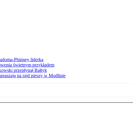
iadoma-Phinney liderką
łowenia świetnym przykładem
owski przepłynął Bałtyk
apraszają na rajd pieszy w Modlinie