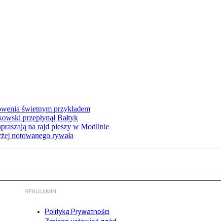
łowenia świetnym przykładem
owski przepłynął Bałtyk
apraszają na rajd pieszy w Modlinie
yżej notowanego rywala
REGULAMIN
Polityka Prywatności