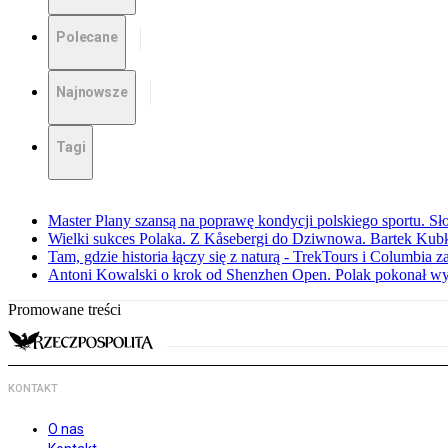
Polecane
Najnowsze
Tagi
Master Plany szansą na poprawę kondycji polskiego sportu. S
Wielki sukces Polaka. Z Kåsebergi do Dziwnowa. Bartek Kubk
Tam, gdzie historia łączy się z naturą - TrekTours i Columbia z
Antoni Kowalski o krok od Shenzhen Open. Polak pokonał w
Promowane treści
KONTAKT
O nas