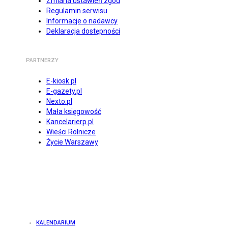
Zmiana ustawień zgód
Regulamin serwisu
Informacje o nadawcy
Deklaracja dostępności
PARTNERZY
E-kiosk.pl
E-gazety.pl
Nexto.pl
Mała księgowość
Kancelarierp.pl
Wieści Rolnicze
Życie Warszawy
KALENDARIUM