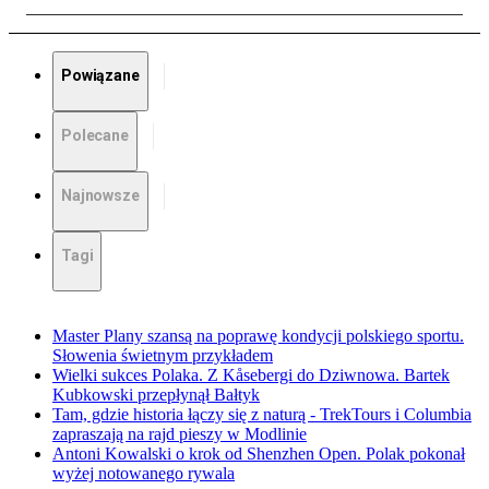
Powiązane
Polecane
Najnowsze
Tagi
Master Plany szansą na poprawę kondycji polskiego sportu.
Słowenia świetnym przykładem
Wielki sukces Polaka. Z Kåsebergi do Dziwnowa. Bartek
Kubkowski przepłynął Bałtyk
Tam, gdzie historia łączy się z naturą - TrekTours i Columbia
zapraszają na rajd pieszy w Modlinie
Antoni Kowalski o krok od Shenzhen Open. Polak pokonał
wyżej notowanego rywala