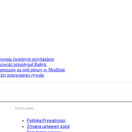
łowenia świetnym przykładem
owski przepłynął Bałtyk
apraszają na rajd pieszy w Modlinie
yżej notowanego rywala
REGULAMIN
Polityka Prywatności
Zmiana ustawień zgód