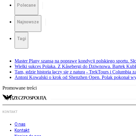
Polecane
Najnowsze
Tagi
Master Plany szansą na poprawę kondycji polskiego sportu. S
Wielki sukces Polaka. Z Kåsebergi do Dziwnowa. Bartek Kubk
Tam, gdzie historia łączy się z naturą - TrekTours i Columbia z
Antoni Kowalski o krok od Shenzhen Open. Polak pokonał w
Promowane treści
KONTAKT
O nas
Kontakt