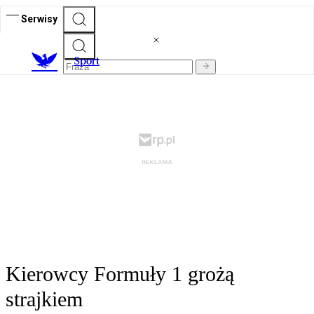
Serwisy
S
port
Kierowcy Formuły 1 grożą
strajkiem