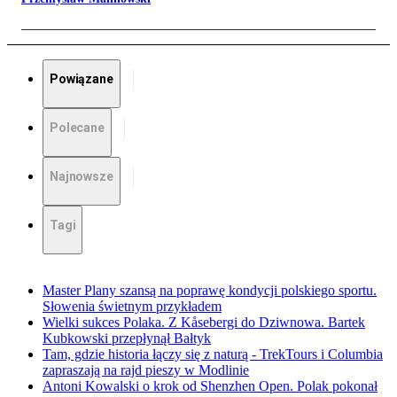
Powiązane
Polecane
Najnowsze
Tagi
Master Plany szansą na poprawę kondycji polskiego sportu.
Słowenia świetnym przykładem
Wielki sukces Polaka. Z Kåsebergi do Dziwnowa. Bartek
Kubkowski przepłynął Bałtyk
Tam, gdzie historia łączy się z naturą - TrekTours i Columbia
zapraszają na rajd pieszy w Modlinie
Antoni Kowalski o krok od Shenzhen Open. Polak pokonał