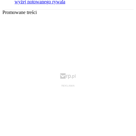
wyżej notowanego rywala
Promowane treści