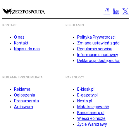
KONTAKT
REGULAMIN
O nas
Polityka Prywatności
Kontakt
Zmiana ustawień zgód
Napisz do nas
Regulamin serwisu
Informacje o nadawcy
Deklaracja dostępności
REKLAMA I PRENUMERATA
PARTNERZY
Reklama
E-kiosk.pl
Ogłoszenia
E-gazety.pl
Prenumerata
Nexto.pl
Archiwum
Mała księgowość
Kancelarierp.pl
Wieści Rolnicze
Życie Warszawy