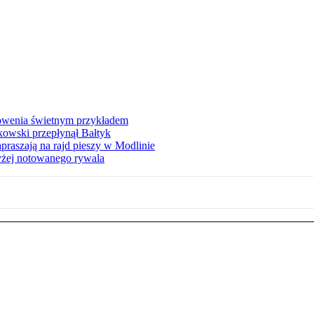
łowenia świetnym przykładem
owski przepłynął Bałtyk
apraszają na rajd pieszy w Modlinie
yżej notowanego rywala