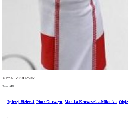
Michał Kwiatkowski
Foto: AFP
Jędrzej Bielecki
,
Piotr Gursztyn
,
Monika Kruszewska-Mikucka
,
Olgi