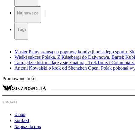
Najnowsze
Tagi
Master Plany szansą na poprawę kondycji polskiego sportu. S
Wielki sukces Polaka. Z Kåsebergi do Dziwnowa. Bartek Kubk
Tam, gdzie historia łączy się z naturą - TrekTours i Columbia z
Antoni Kowalski o krok od Shenzhen Open. Polak pokonał w
Promowane treści
KONTAKT
O nas
Kontakt
Napisz do nas