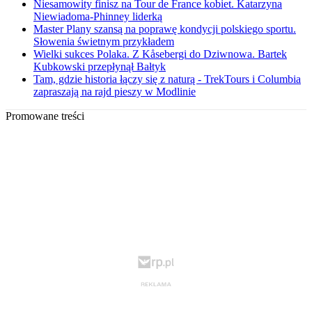
Niesamowity finisz na Tour de France kobiet. Katarzyna
Niewiadoma-Phinney liderką
Master Plany szansą na poprawę kondycji polskiego sportu.
Słowenia świetnym przykładem
Wielki sukces Polaka. Z Kåsebergi do Dziwnowa. Bartek
Kubkowski przepłynął Bałtyk
Tam, gdzie historia łączy się z naturą - TrekTours i Columbia
zapraszają na rajd pieszy w Modlinie
Promowane treści