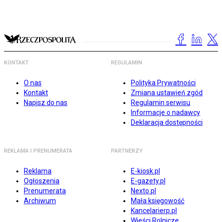
KONTAKT
REGULAMIN
O nas
Polityka Prywatności
Kontakt
Zmiana ustawień zgód
Napisz do nas
Regulamin serwisu
Informacje o nadawcy
Deklaracja dostępności
REKLAMA I PRENUMERATA
PARTNERZY
Reklama
E-kiosk.pl
Ogłoszenia
E-gazety.pl
Prenumerata
Nexto.pl
Archiwum
Mała księgowość
Kancelarierp.pl
Wieści Rolnicze