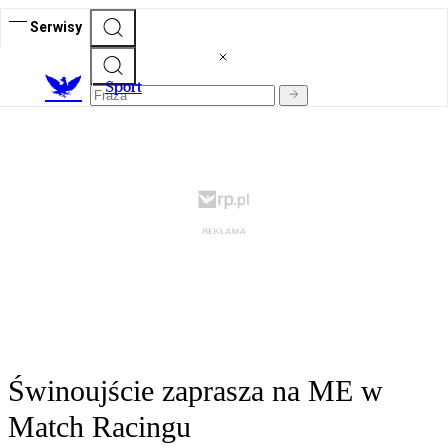
Serwisy
S
port
Świnoujście zaprasza na ME w
Match Racingu