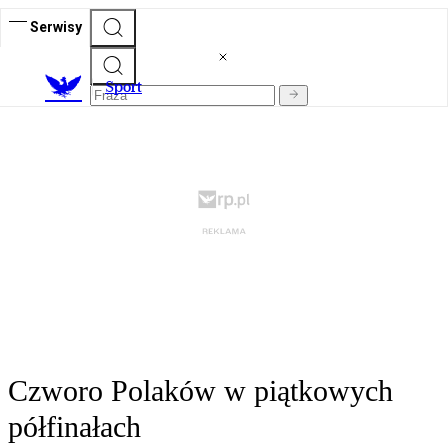
Serwisy
S
port
Czworo Polaków w piątkowych
półfinałach