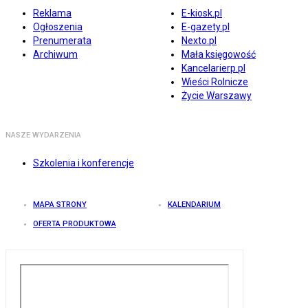
Reklama
E-kiosk.pl
Ogłoszenia
E-gazety.pl
Prenumerata
Nexto.pl
Archiwum
Mała księgowość
Kancelarierp.pl
Wieści Rolnicze
Życie Warszawy
NASZE WYDARZENIA
Szkolenia i konferencje
MAPA STRONY
KALENDARIUM
OFERTA PRODUKTOWA