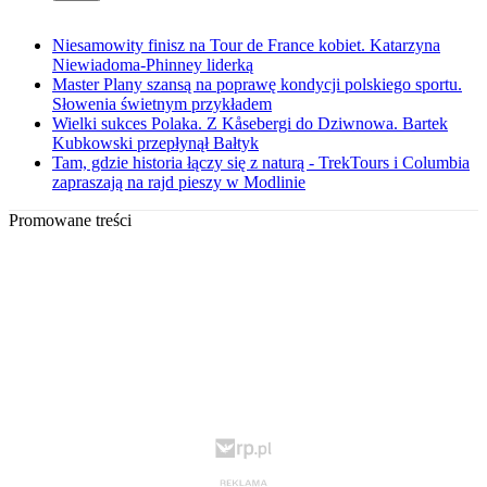
Niesamowity finisz na Tour de France kobiet. Katarzyna
Niewiadoma-Phinney liderką
Master Plany szansą na poprawę kondycji polskiego sportu.
Słowenia świetnym przykładem
Wielki sukces Polaka. Z Kåsebergi do Dziwnowa. Bartek
Kubkowski przepłynął Bałtyk
Tam, gdzie historia łączy się z naturą - TrekTours i Columbia
zapraszają na rajd pieszy w Modlinie
Promowane treści