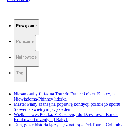
Powiązane
Polecane
Najnowsze
Tagi
Niesamowity finisz na Tour de France kobiet. Katarzyna
Niewiadoma-Phinney liderką
Master Plany szansą na poprawę kondycji polskiego sportu.
Słowenia świetnym przykładem
Wielki sukces Polaka. Z Kåsebergi do Dziwnowa. Bartek
Kubkowski przepłynął Bałtyk
Tam, gdzie historia łączy się z naturą - TrekTours i Columbia