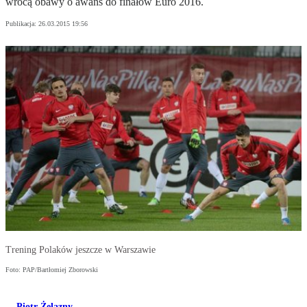
wrócą obawy o awans do finałów Euro 2016.
Publikacja:
26.03.2015 19:56
Trening Polaków jeszcze w Warszawie
Foto: PAP/Bartłomiej Zborowski
Piotr Żelazny