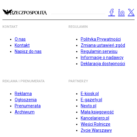
KONTAKT
REGULAMIN
O nas
Polityka Prywatności
Kontakt
Zmiana ustawień zgód
Napisz do nas
Regulamin serwisu
Informacje o nadawcy
Deklaracja dostępności
REKLAMA I PRENUMERATA
PARTNERZY
Reklama
E-kiosk.pl
Ogłoszenia
E-gazety.pl
Prenumerata
Nexto.pl
Archiwum
Mała księgowość
Kancelarierp.pl
Wieści Rolnicze
Życie Warszawy