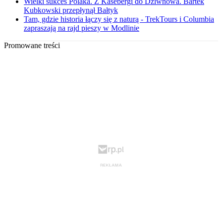
Wielki sukces Polaka. Z Kåsebergi do Dziwnowa. Bartek
Kubkowski przepłynął Bałtyk
Tam, gdzie historia łączy się z naturą - TrekTours i Columbia
zapraszają na rajd pieszy w Modlinie
Promowane treści