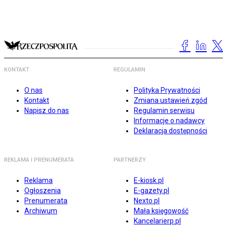
KONTAKT
REGULAMIN
O nas
Polityka Prywatności
Kontakt
Zmiana ustawień zgód
Napisz do nas
Regulamin serwisu
Informacje o nadawcy
Deklaracja dostępności
REKLAMA I PRENUMERATA
PARTNERZY
Reklama
E-kiosk.pl
Ogłoszenia
E-gazety.pl
Prenumerata
Nexto.pl
Archiwum
Mała księgowość
Kancelarierp.pl