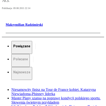
70.3.
Publikacja:
09.08.2015 22:14
Maksymilian Radzimirski
Powiązane
Polecane
Najnowsze
Niesamowity finisz na Tour de France kobiet. Katarzyna
Niewiadoma-Phinney liderką
Master Plany szansą na poprawę kondycji polskiego sportu.
Słowenia świetnym przykładem