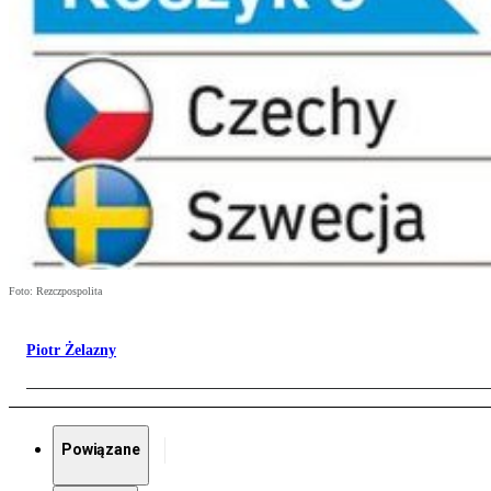
Foto: Rezczpospolita
Piotr Żelazny
Powiązane