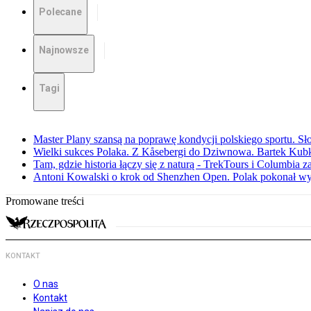
Polecane
Najnowsze
Tagi
Master Plany szansą na poprawę kondycji polskiego sportu. S
Wielki sukces Polaka. Z Kåsebergi do Dziwnowa. Bartek Kubk
Tam, gdzie historia łączy się z naturą - TrekTours i Columbia z
Antoni Kowalski o krok od Shenzhen Open. Polak pokonał w
Promowane treści
KONTAKT
O nas
Kontakt