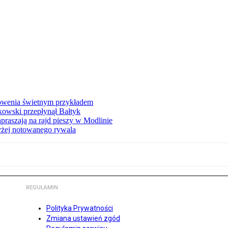
łowenia świetnym przykładem
owski przepłynął Bałtyk
apraszają na rajd pieszy w Modlinie
yżej notowanego rywala
REGULAMIN
Polityka Prywatności
Zmiana ustawień zgód