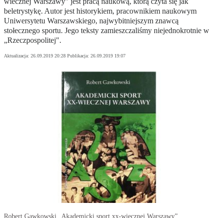
wiecznej Warszawy" jest pracą naukową, którą czyta się jak
beletrystykę. Autor jest historykiem, pracownikiem naukowym
Uniwersytetu Warszawskiego, najwybitniejszym znawcą
stołecznego sportu. Jego teksty zamieszczaliśmy niejednokrotnie w
„Rzeczpospolitej".
Aktualizacja:
26.09.2019 20:28
Publikacja:
26.09.2019 19:07
Robert Gawkowski „Akademicki sport xx-wiecznej Warszawy”