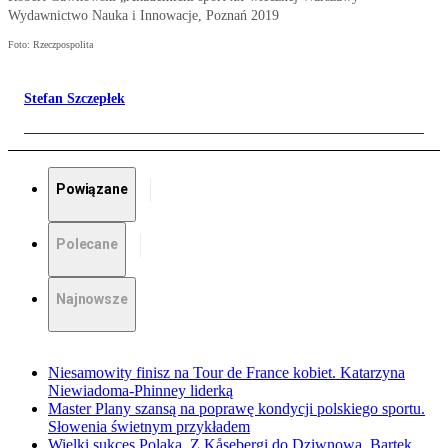
Wydawnictwo Nauka i Innowacje, Poznań 2019
Foto: Rzeczpospolita
Stefan Szczepłek
Powiązane
Polecane
Najnowsze
Niesamowity finisz na Tour de France kobiet. Katarzyna
Niewiadoma-Phinney liderką
Master Plany szansą na poprawę kondycji polskiego sportu.
Słowenia świetnym przykładem
Wielki sukces Polaka. Z Kåsebergi do Dziwnowa. Bartek