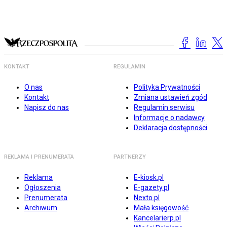
KONTAKT
REGULAMIN
O nas
Polityka Prywatności
Kontakt
Zmiana ustawień zgód
Napisz do nas
Regulamin serwisu
Informacje o nadawcy
Deklaracja dostępności
REKLAMA I PRENUMERATA
PARTNERZY
Reklama
E-kiosk.pl
Ogłoszenia
E-gazety.pl
Prenumerata
Nexto.pl
Archiwum
Mała księgowość
Kancelarierp.pl