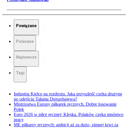
Powiązane
Polecane
Najnowsze
Tagi
Industria Kielce na rozdrożu. Jaka przyszłość czeka drużynę
po odejściu Tałanta Dujszebajewa?
Mistrzostwa Europy piłkarek ręcznych. Dobre losowanie
Polek
Euro 2026 w piłce ręcznej: Klęska. Polaków czeka mnóstwo
pracy
ME piłkarzy ręcznych: ambicji aż za dużo, zimnej krwi za