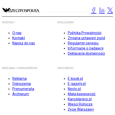
KONTAKT
REGULAMIN
O nas
Polityka Prywatności
Kontakt
Zmiana ustawień zgód
Napisz do nas
Regulamin serwisu
Informacje o nadawcy
Deklaracja dostępności
REKLAMA I PRENUMERATA
PARTNERZY
Reklama
E-kiosk.pl
Ogłoszenia
E-gazety.pl
Prenumerata
Nexto.pl
Archiwum
Mała księgowość
Kancelarierp.pl
Wieści Rolnicze
Życie Warszawy