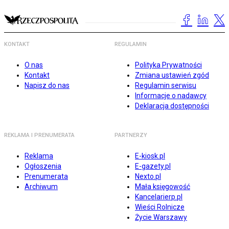
KONTAKT
REGULAMIN
O nas
Polityka Prywatności
Kontakt
Zmiana ustawień zgód
Napisz do nas
Regulamin serwisu
Informacje o nadawcy
Deklaracja dostępności
REKLAMA I PRENUMERATA
PARTNERZY
Reklama
E-kiosk.pl
Ogłoszenia
E-gazety.pl
Prenumerata
Nexto.pl
Archiwum
Mała księgowość
Kancelarierp.pl
Wieści Rolnicze
Życie Warszawy