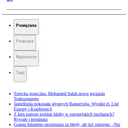
Powiązane
Polecane
Najnowsze
Tagi
Turecka gorączka. Mohamed Salah nową gwiazdą
Trabzonsporu
Jagiellonia pokonała słynnych Rangersów. Wyniki el. Ligi
Europy i Konferencji
Z kim zagrają polskie kluby w europejskich pucharach?
Rywale i terminarz
Gianni Infantino przeprasza za błędy, ale też ostrzega. „Nie