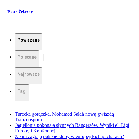
Piotr Żelazny
Powiązane
Polecane
Najnowsze
Tagi
Turecka gorączka. Mohamed Salah nową gwiazdą
Trabzonsporu
Jagiellonia pokonała słynnych Rangersów. Wyniki el. Ligi
Europy i Konferencji
Z kim zagrają polskie kluby w europejskich pucharach?