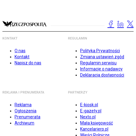
KONTAKT
REGULAMIN
O nas
Polityka Prywatności
Kontakt
Zmiana ustawień zgód
Napisz do nas
Regulamin serwisu
Informacje o nadawcy
Deklaracja dostępności
REKLAMA I PRENUMERATA
PARTNERZY
Reklama
E-kiosk.pl
Ogłoszenia
E-gazety.pl
Prenumerata
Nexto.pl
Archiwum
Mała księgowość
Kancelarierp.pl
Wieści Rolnicze