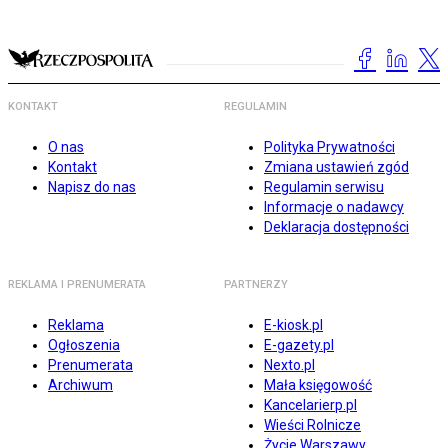
KONTAKT
REGULAMIN
O nas
Polityka Prywatności
Kontakt
Zmiana ustawień zgód
Napisz do nas
Regulamin serwisu
Informacje o nadawcy
Deklaracja dostępności
REKLAMA I PRENUMERATA
PARTNERZY
Reklama
E-kiosk.pl
Ogłoszenia
E-gazety.pl
Prenumerata
Nexto.pl
Archiwum
Mała księgowość
Kancelarierp.pl
Wieści Rolnicze
Życie Warszawy