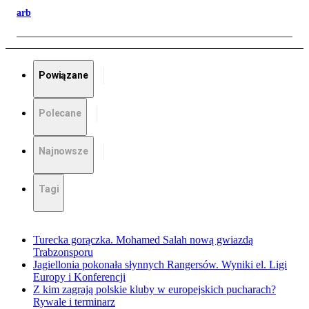
arb
Powiązane
Polecane
Najnowsze
Tagi
Turecka gorączka. Mohamed Salah nową gwiazdą
Trabzonsporu
Jagiellonia pokonała słynnych Rangersów. Wyniki el. Ligi
Europy i Konferencji
Z kim zagrają polskie kluby w europejskich pucharach?
Rywale i terminarz