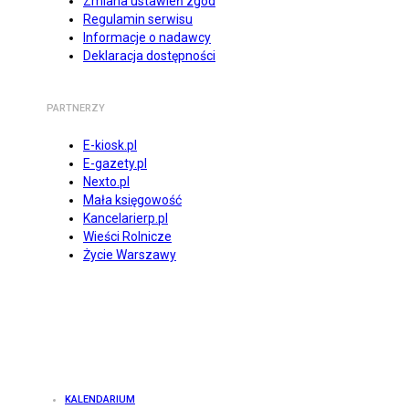
Zmiana ustawień zgód
Regulamin serwisu
Informacje o nadawcy
Deklaracja dostępności
PARTNERZY
E-kiosk.pl
E-gazety.pl
Nexto.pl
Mała księgowość
Kancelarierp.pl
Wieści Rolnicze
Życie Warszawy
KALENDARIUM