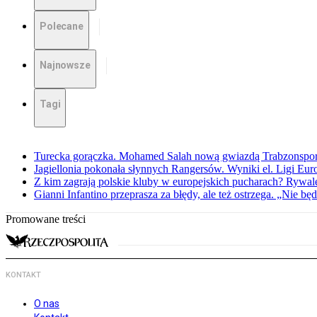
Polecane
Najnowsze
Tagi
Turecka gorączka. Mohamed Salah nową gwiazdą Trabzonspo
Jagiellonia pokonała słynnych Rangersów. Wyniki el. Ligi Eur
Z kim zagrają polskie kluby w europejskich pucharach? Rywale
Gianni Infantino przeprasza za błędy, ale też ostrzega. „Nie będ
Promowane treści
KONTAKT
O nas