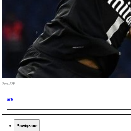
Foto: AFP
arb
Powiązane