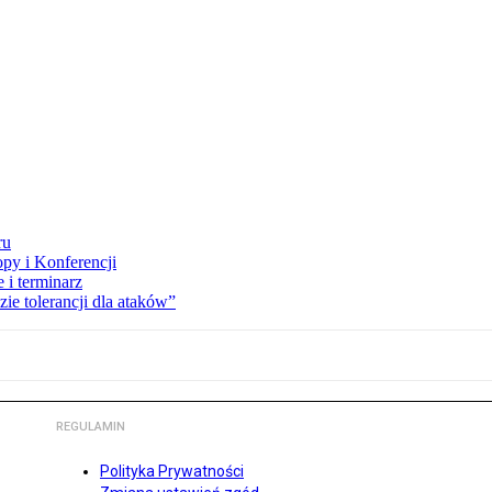
ru
opy i Konferencji
 i terminarz
zie tolerancji dla ataków”
REGULAMIN
Polityka Prywatności