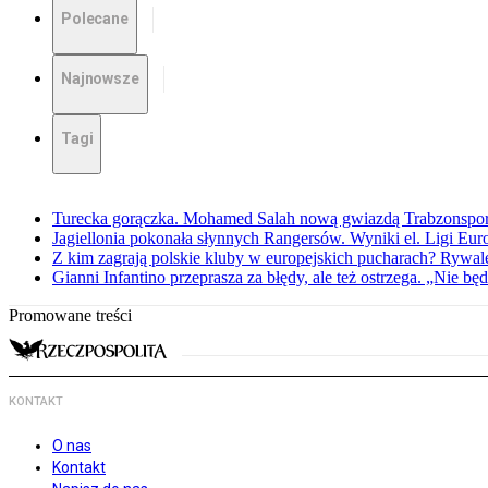
Polecane
Najnowsze
Tagi
Turecka gorączka. Mohamed Salah nową gwiazdą Trabzonspo
Jagiellonia pokonała słynnych Rangersów. Wyniki el. Ligi Eur
Z kim zagrają polskie kluby w europejskich pucharach? Rywale
Gianni Infantino przeprasza za błędy, ale też ostrzega. „Nie będ
Promowane treści
KONTAKT
O nas
Kontakt