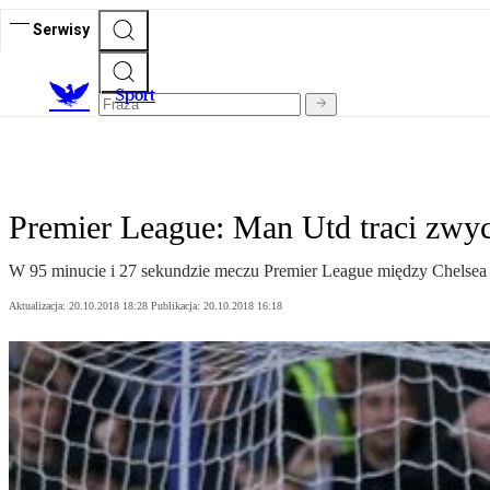
Serwisy
S
port
Premier League: Man Utd traci zwy
W 95 minucie i 27 sekundzie meczu Premier League między Chelsea
Aktualizacja:
20.10.2018 18:28
Publikacja:
20.10.2018 16:18