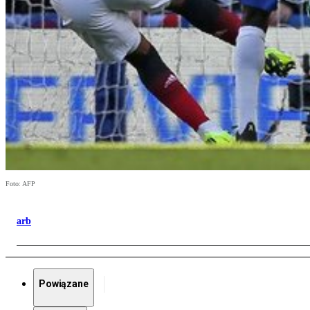
Foto: AFP
arb
Powiązane