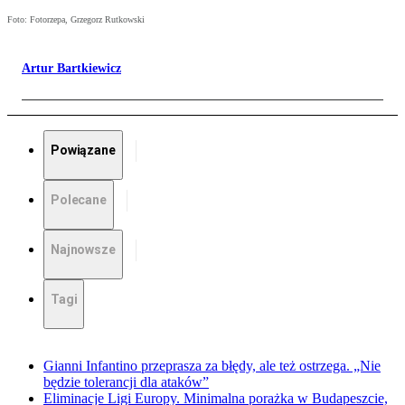
Foto: Fotorzepa, Grzegorz Rutkowski
Artur Bartkiewicz
Powiązane
Polecane
Najnowsze
Tagi
Gianni Infantino przeprasza za błędy, ale też ostrzega. „Nie
będzie tolerancji dla ataków”
Eliminacje Ligi Europy. Minimalna porażka w Budapeszcie,