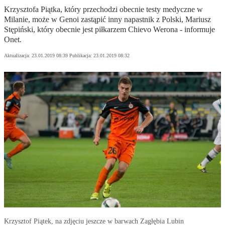
Krzysztofa Piątka, który przechodzi obecnie testy medyczne w
Milanie, może w Genoi zastąpić inny napastnik z Polski, Mariusz
Stępiński, który obecnie jest piłkarzem Chievo Werona - informuje
Onet.
Aktualizacja:
23.01.2019 08:39
Publikacja:
23.01.2019 08:32
Krzysztof Piątek, na zdjęciu jeszcze w barwach Zagłębia Lubin