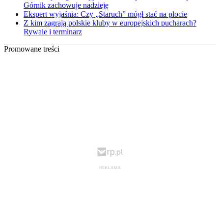
Górnik zachowuje nadzieję
Ekspert wyjaśnia: Czy „Staruch” mógł stać na płocie
Z kim zagrają polskie kluby w europejskich pucharach?
Rywale i terminarz
Promowane treści