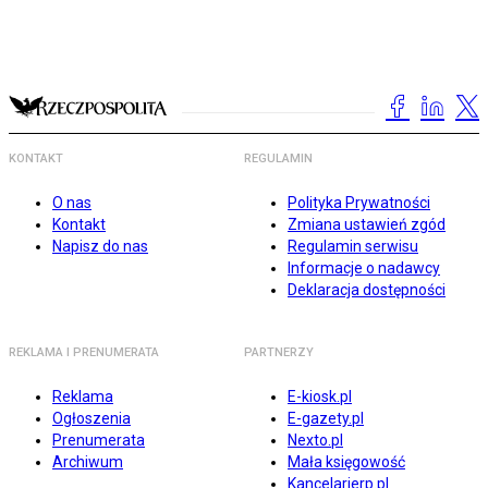
KONTAKT
REGULAMIN
O nas
Polityka Prywatności
Kontakt
Zmiana ustawień zgód
Napisz do nas
Regulamin serwisu
Informacje o nadawcy
Deklaracja dostępności
REKLAMA I PRENUMERATA
PARTNERZY
Reklama
E-kiosk.pl
Ogłoszenia
E-gazety.pl
Prenumerata
Nexto.pl
Archiwum
Mała księgowość
Kancelarierp.pl