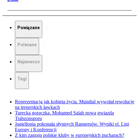
Powiązane
Polecane
Najnowsze
Tagi
Reprezentacja jak kobieta życia. Mundial wywołał rewolucję
na trenerskich ławkach
Turecka gorączka. Mohamed Salah nową gwiazdą
Trabzonsporu
Jagiellonia pokonała słynnych Rangersów. Wyniki el. Ligi
Europy i Konferencji
Z kim zagrają polskie kluby w europejskich pucharach?