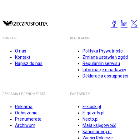
KONTAKT
REGULAMIN
O nas
Polityka Prywatności
Kontakt
Zmiana ustawień zgód
Napisz do nas
Regulamin serwisu
Informacje o nadawcy
Deklaracja dostępności
REKLAMA I PRENUMERATA
PARTNERZY
Reklama
E-kiosk.pl
Ogłoszenia
E-gazety.pl
Prenumerata
Nexto.pl
Archiwum
Mała księgowość
Kancelarierp.pl
Wieści Rolnicze