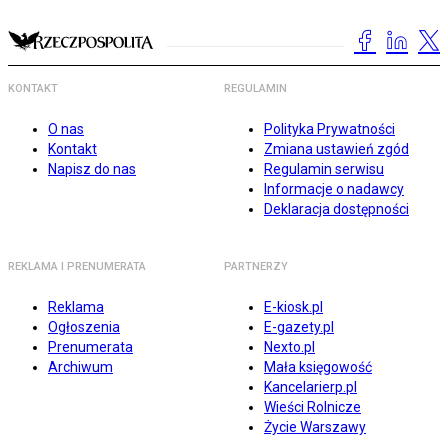
KONTAKT
REGULAMIN
O nas
Polityka Prywatności
Kontakt
Zmiana ustawień zgód
Napisz do nas
Regulamin serwisu
Informacje o nadawcy
Deklaracja dostępności
REKLAMA I PRENUMERATA
PARTNERZY
Reklama
E-kiosk.pl
Ogłoszenia
E-gazety.pl
Prenumerata
Nexto.pl
Archiwum
Mała księgowość
Kancelarierp.pl
Wieści Rolnicze
Życie Warszawy