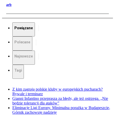
arb
Powiązane
Polecane
Najnowsze
Tagi
Z kim zagrają polskie kluby w europejskich pucharach?
Rywale i terminarz
Gianni Infantino przeprasza za błędy, ale też ostrzega. „Nie
będzie tolerancji dla ataków”
Eliminacje Ligi Europy. Minimalna porażka w Budapeszcie,
Górnik zachowuje nadzieję