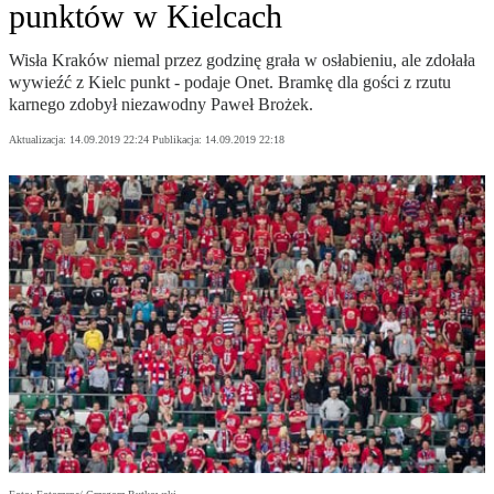
punktów w Kielcach
Wisła Kraków niemal przez godzinę grała w osłabieniu, ale zdołała
wywieźć z Kielc punkt - podaje Onet. Bramkę dla gości z rzutu
karnego zdobył niezawodny Paweł Brożek.
Aktualizacja:
14.09.2019 22:24
Publikacja:
14.09.2019 22:18