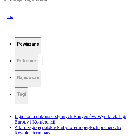
Foto: Fotorzepa/ Grzegorz Rutkowski
mz
Powiązane
Polecane
Najnowsze
Tagi
Jagiellonia pokonała słynnych Rangersów. Wyniki el. Ligi
Europy i Konferencji
Z kim zagrają polskie kluby w europejskich pucharach?
Rywale i terminarz