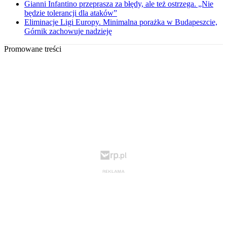
Gianni Infantino przeprasza za błędy, ale też ostrzega. „Nie
będzie tolerancji dla ataków”
Eliminacje Ligi Europy. Minimalna porażka w Budapeszcie,
Górnik zachowuje nadzieję
Promowane treści