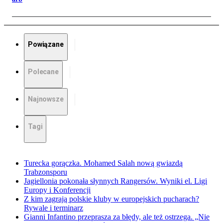
Powiązane
Polecane
Najnowsze
Tagi
Turecka gorączka. Mohamed Salah nową gwiazdą
Trabzonsporu
Jagiellonia pokonała słynnych Rangersów. Wyniki el. Ligi
Europy i Konferencji
Z kim zagrają polskie kluby w europejskich pucharach?
Rywale i terminarz
Gianni Infantino przeprasza za błędy, ale też ostrzega. „Nie