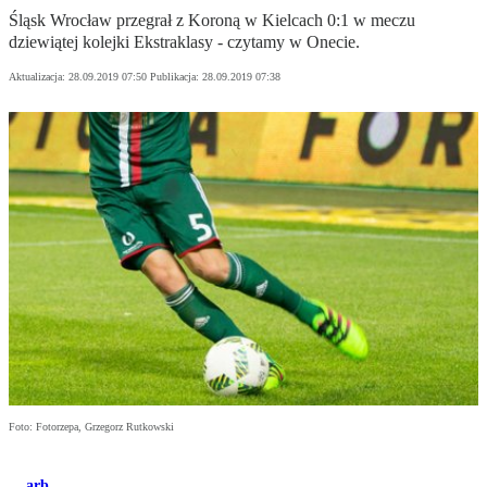
Śląsk Wrocław przegrał z Koroną w Kielcach 0:1 w meczu
dziewiątej kolejki Ekstraklasy - czytamy w Onecie.
Aktualizacja:
28.09.2019 07:50
Publikacja:
28.09.2019 07:38
Foto: Fotorzepa, Grzegorz Rutkowski
arb