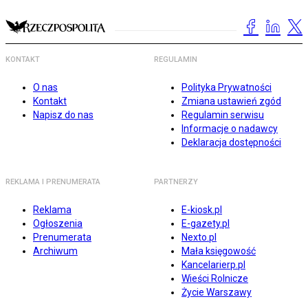
KONTAKT
REGULAMIN
O nas
Polityka Prywatności
Kontakt
Zmiana ustawień zgód
Napisz do nas
Regulamin serwisu
Informacje o nadawcy
Deklaracja dostępności
REKLAMA I PRENUMERATA
PARTNERZY
Reklama
E-kiosk.pl
Ogłoszenia
E-gazety.pl
Prenumerata
Nexto.pl
Archiwum
Mała księgowość
Kancelarierp.pl
Wieści Rolnicze
Życie Warszawy