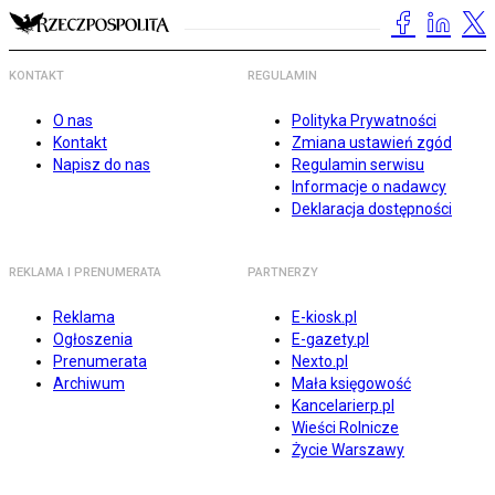
KONTAKT
REGULAMIN
O nas
Polityka Prywatności
Kontakt
Zmiana ustawień zgód
Napisz do nas
Regulamin serwisu
Informacje o nadawcy
Deklaracja dostępności
REKLAMA I PRENUMERATA
PARTNERZY
Reklama
E-kiosk.pl
Ogłoszenia
E-gazety.pl
Prenumerata
Nexto.pl
Archiwum
Mała księgowość
Kancelarierp.pl
Wieści Rolnicze
Życie Warszawy