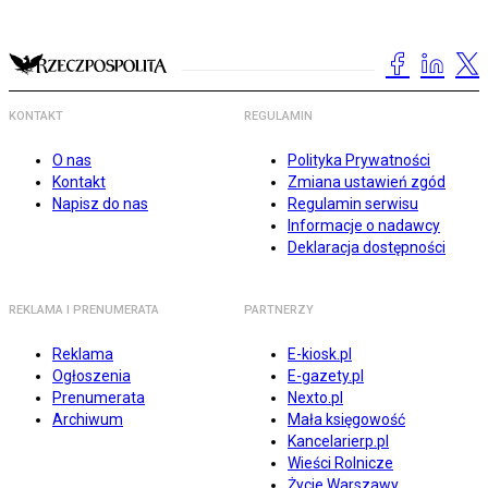
KONTAKT
REGULAMIN
O nas
Polityka Prywatności
Kontakt
Zmiana ustawień zgód
Napisz do nas
Regulamin serwisu
Informacje o nadawcy
Deklaracja dostępności
REKLAMA I PRENUMERATA
PARTNERZY
Reklama
E-kiosk.pl
Ogłoszenia
E-gazety.pl
Prenumerata
Nexto.pl
Archiwum
Mała księgowość
Kancelarierp.pl
Wieści Rolnicze
Życie Warszawy