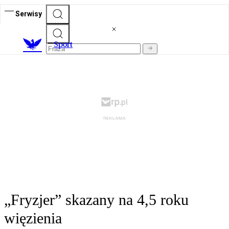
Serwisy
S
port
„Fryzjer” skazany na 4,5 roku
więzienia