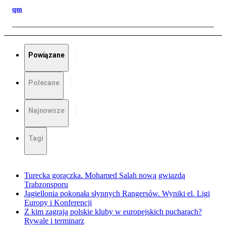
qm
Powiązane
Polecane
Najnowsze
Tagi
Turecka gorączka. Mohamed Salah nową gwiazdą
Trabzonsporu
Jagiellonia pokonała słynnych Rangersów. Wyniki el. Ligi
Europy i Konferencji
Z kim zagrają polskie kluby w europejskich pucharach?
Rywale i terminarz