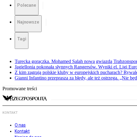
Polecane
Najnowsze
Tagi
Turecka gorączka. Mohamed Salah nową gwiazdą Trabzonspo
Jagiellonia pokonała słynnych Rangersów. Wyniki el. Ligi Eur
Z kim zagrają polskie kluby w europejskich pucharach? Rywale
Gianni Infantino przeprasza za błędy, ale też ostrzega. „Nie będ
Promowane treści
KONTAKT
O nas
Kontakt