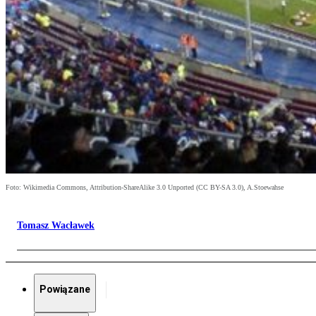
Foto: Wikimedia Commons, Attribution-ShareAlike 3.0 Unported (CC BY-SA 3.0), A.Stoewahse
Tomasz Wacławek
Powiązane