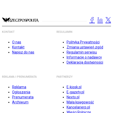
KONTAKT
REGULAMIN
O nas
Polityka Prywatności
Kontakt
Zmiana ustawień zgód
Napisz do nas
Regulamin serwisu
Informacje o nadawcy
Deklaracja dostępności
REKLAMA I PRENUMERATA
PARTNERZY
Reklama
E-kiosk.pl
Ogłoszenia
E-gazety.pl
Prenumerata
Nexto.pl
Archiwum
Mała księgowość
Kancelarierp.pl
Wieści Rolnicze