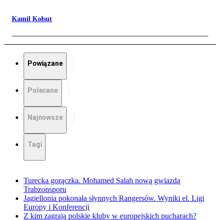
Kamil Kołsut
Powiązane
Polecane
Najnowsze
Tagi
Turecka gorączka. Mohamed Salah nową gwiazdą
Trabzonsporu
Jagiellonia pokonała słynnych Rangersów. Wyniki el. Ligi
Europy i Konferencji
Z kim zagrają polskie kluby w europejskich pucharach?