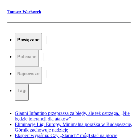
Tomasz Wacławek
Powiązane
Polecane
Najnowsze
Tagi
Gianni Infantino przeprasza za błędy, ale też ostrzega. „Nie
będzie tolerancji dla ataków”
Eliminacje Ligi Europy. Minimalna porażka w Budapeszcie,
Górnik zachowuje nadzieję
Ekspert wyjaśnia: Czy „Staruch” mógł stać na płocie