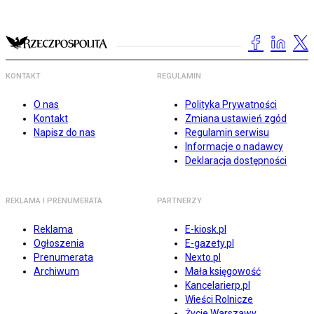
KONTAKT
REGULAMIN
O nas
Polityka Prywatności
Kontakt
Zmiana ustawień zgód
Napisz do nas
Regulamin serwisu
Informacje o nadawcy
Deklaracja dostępności
REKLAMA I PRENUMERATA
PARTNERZY
Reklama
E-kiosk.pl
Ogłoszenia
E-gazety.pl
Prenumerata
Nexto.pl
Archiwum
Mała księgowość
Kancelarierp.pl
Wieści Rolnicze
Życie Warszawy