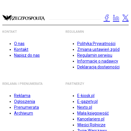
KONTAKT
REGULAMIN
O nas
Polityka Prywatności
Kontakt
Zmiana ustawień zgód
Napisz do nas
Regulamin serwisu
Informacje o nadawcy
Deklaracja dostępności
REKLAMA I PRENUMERATA
PARTNERZY
Reklama
E-kiosk.pl
Ogłoszenia
E-gazety.pl
Prenumerata
Nexto.pl
Archiwum
Mała księgowość
Kancelarierp.pl
Wieści Rolnicze
Życie Warszawy