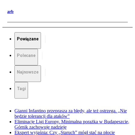
arb
Powiązane
Polecane
Najnowsze
Tagi
Gianni Infantino przeprasza za błędy, ale też ostrzega. „Nie
będzie tolerancji dla ataków”
Eliminacje Ligi Europy. Minimalna porażka w Budapeszcie,
Górnik zachowuje nadzieję
Ekspert wyjaśnia: Czy „Staruch” mógł stać na płocie