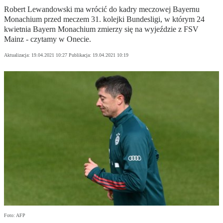
Robert Lewandowski ma wrócić do kadry meczowej Bayernu
Monachium przed meczem 31. kolejki Bundesligi, w którym 24
kwietnia Bayern Monachium zmierzy się na wyjeździe z FSV
Mainz - czytamy w Onecie.
Aktualizacja:
19.04.2021 10:27
Publikacja:
19.04.2021 10:19
Foto: AFP