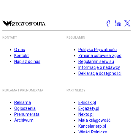
KONTAKT
REGULAMIN
O nas
Polityka Prywatności
Kontakt
Zmiana ustawień zgód
Napisz do nas
Regulamin serwisu
Informacje o nadawcy
Deklaracja dostępności
REKLAMA I PRENUMERATA
PARTNERZY
Reklama
E-kiosk.pl
Ogłoszenia
E-gazety.pl
Prenumerata
Nexto.pl
Archiwum
Mała księgowość
Kancelarierp.pl
Wieści Rolnicze