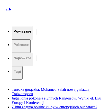
arb
Powiązane
Polecane
Najnowsze
Tagi
Turecka gorączka. Mohamed Salah nową gwiazdą
Trabzonsporu
Jagiellonia pokonała słynnych Rangersów. Wyniki el. Ligi
Europy i Konferencji
Z kim zagrają polskie kluby w europejskich pucharach?