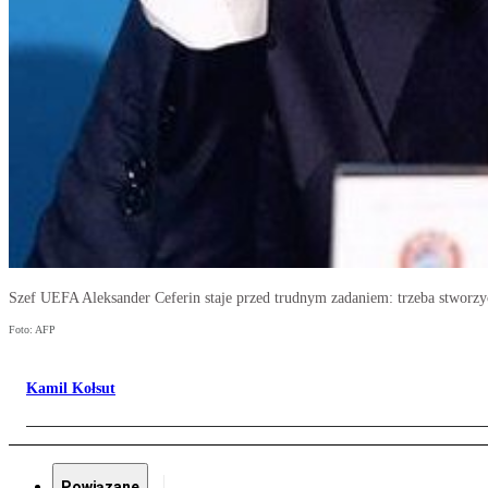
Szef UEFA Aleksander Ceferin staje przed trudnym zadaniem: trzeba stworzyć
Foto: AFP
Kamil Kołsut
Powiązane