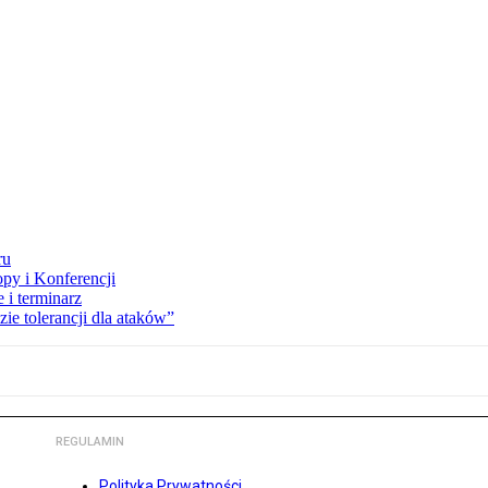
ru
opy i Konferencji
 i terminarz
zie tolerancji dla ataków”
REGULAMIN
Polityka Prywatności