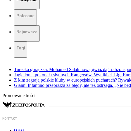
Polecane
Najnowsze
Tagi
Turecka gorączka. Mohamed Salah nową gwiazdą Trabzonspo
Jagiellonia pokonała słynnych Rangersów. Wyniki el. Ligi Eur
Z kim zagrają polskie kluby w europejskich pucharach? Rywale
Gianni Infantino przeprasza za błędy, ale też ostrzega. „Nie będ
Promowane treści
KONTAKT
O nas